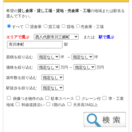
希望の
貸し倉庫・貸し工場・貸地・売倉庫・工場
の地域または駅名を
選んで下さい。
すべて
貸倉庫
貸工場
貸地
売倉庫・工場
エリアで選ぶ
または
駅で選ぶ
駅
面積を絞り込む
坪 ～
坪
価格を絞り込む
万円 ～
万円
築年数を絞り込む
駅徒歩を絞り込む
画像つき物件のみ
駐車スペース
クレーン付
準・工業
地域
幹線道路沿い
1階のみ
天井高5M以上