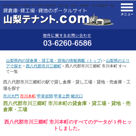
西八代郡市川三郷町 市川本町の貸倉庫・貸工場・貸地・売倉庫・売工場|物件一覧。
M
山梨県内の貸倉庫・貸工場・貸地の情報満載（トップ)
>
山梨県のエリ
アで探す
>
西八代郡市川三郷町
> 西八代郡市川三郷町 市川本町 すべ
て一覧
西八代郡市川三郷町の駅で貸し倉庫・貸し工場・貸地・売倉庫・工
場を探す
市川大門
/
市川本町
/
甲斐岩間
/
甲斐上野
/
鰍沢口
西八代郡市川三郷町 市川本町
の貸倉庫・貸工場・貸地・売
倉庫・工場
西八代郡市川三郷町 市川本町のすべてのデータが 3 件ヒッ
トしました。