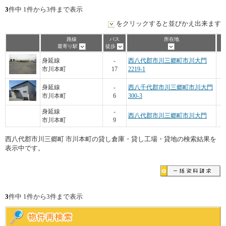
3
件中 1件から3件まで表示
をクリックすると並びかえ出来ます
路線
バス
所在地
最寄り駅
徒歩
身延線
-
西八代郡市川三郷町市川大門
市川本町
17
2219-1
身延線
-
西八千代郡市川三郷町市川大門
市川本町
6
300-3
身延線
-
西八代郡市川三郷町市川大門
市川本町
9
西八代郡市川三郷町 市川本町の貸し倉庫・貸し工場・貸地の検索結果を
表示中です。
3
件中 1件から3件まで表示