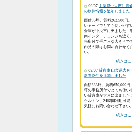
09/07
山梨県中央市に貸
の物件情報を追加しました
面積86坪、賃料262,500円
いヤードでとても使いやす
倉庫が中央市に出ました！
南インターチェンジも近く
務所付で手ごろな大きさで
内見の際はお問い合わせく
い。
続きはこ
09/07
貸倉庫 山梨県大月
新着物件を追加しました
面積833坪、賃料650,000円
坪の事務所付でとても使い
い貸倉庫が大月に出ました
ケルトン、24時間利用可能
気軽にお問い合わせ下さい
続きはこ