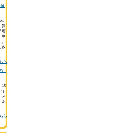
倉庫
。広
い貸
甲府
、事
す。
ださ
ちら
市に
。10
やす
！ス
。お
。
ちら