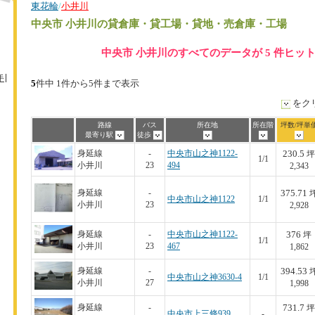
東花輪
/
小井川
中央市 小井川
の貸倉庫・貸工場・貸地・売倉庫・工場
中央市 小井川のすべてのデータが 5 件ヒッ
手
5
件中 1件から5件まで表示
をク
路線
バス
所在地
所在階
坪数/坪単
最寄り駅
徒歩
230.5
身延線
-
中央市山之神1122-
坪
1/1
小井川
23
494
2,343
375.71
身延線
-
中央市山之神1122
1/1
小井川
23
2,928
376
身延線
-
中央市山之神1122-
坪
1/1
小井川
23
467
1,862
394.53
身延線
-
中央市山之神3630-4
1/1
小井川
27
1,998
731.7
身延線
-
坪
中央市上三條939
-