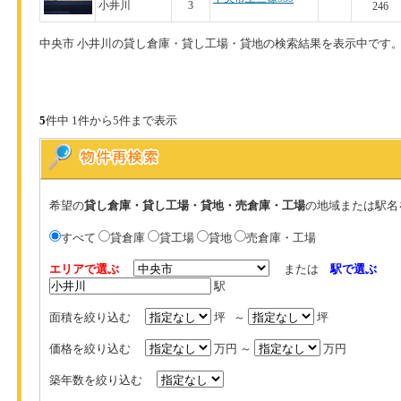
小井川
3
246
中央市 小井川の貸し倉庫・貸し工場・貸地の検索結果を表示中です
5
件中 1件から5件まで表示
希望の
貸し倉庫・貸し工場・貸地・売倉庫・工場
の地域または駅名
すべて
貸倉庫
貸工場
貸地
売倉庫・工場
エリアで選ぶ
または
駅で選ぶ
駅
面積を絞り込む
坪 ～
坪
価格を絞り込む
万円 ～
万円
築年数を絞り込む