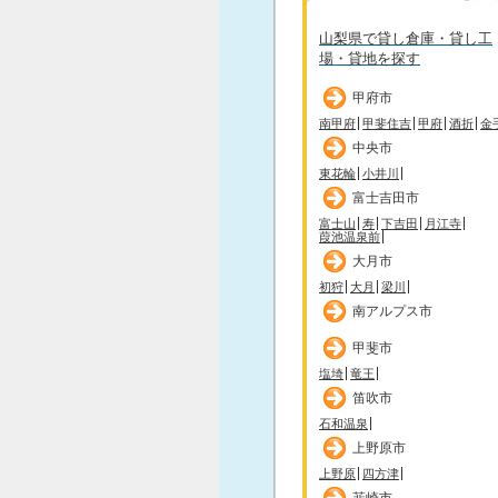
山梨県で貸し倉庫・貸し工
場・貸地を探す
甲府市
南甲府
甲斐住吉
甲府
酒折
金
中央市
東花輪
小井川
富士吉田市
富士山
寿
下吉田
月江寺
葭池温泉前
大月市
初狩
大月
梁川
南アルプス市
甲斐市
塩埼
竜王
笛吹市
石和温泉
上野原市
上野原
四方津
韮崎市