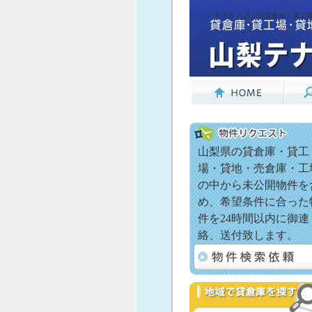
中央市 小井川の貸倉庫・貸工
山梨県の貸倉庫・貸工
場・貸地・売倉庫・工
の中から未公開物件を
め、希望条件に合った
件を24時間以内に御連
絡、送付致します。