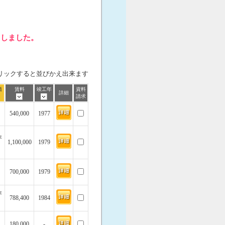
トしました。
リックすると並びかえ出来ます
価
賃料
竣工年
資料
詳細
請求
540,000
1977
坪
1,100,000
1979
700,000
1979
坪
788,400
1984
180,000
-