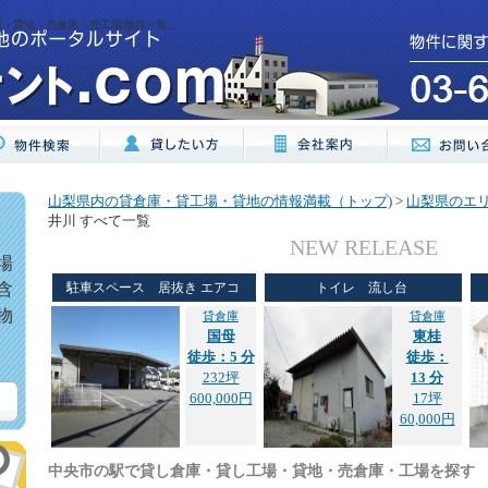
場・貸地・売倉庫・売工場|物件一覧。
山梨県内の貸倉庫・貸工場・貸地の情報満載（トップ)
>
山梨県のエ
井川 すべて一覧
NEW RELEASE
場
含
駐車スペース 居抜き エアコ
トイレ 流し台
物
貸倉庫
貸倉庫
国母
東桂
徒歩：5 分
徒歩：
232坪
13 分
600,000円
17坪
60,000円
中央市の駅で貸し倉庫・貸し工場・貸地・売倉庫・工場を探す