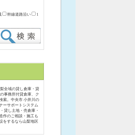
域
幹線道路沿い
1
山梨全域の貸し倉庫・貸
川の事務所付貸倉庫、ク
検索。中央市 小井川の
ナーサポートシステム
場・貸し土地・売倉庫・
造作のご相談・施工も
設をするなら山梨地区