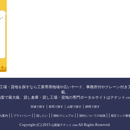
い
貸工場・貸地を探すなら工業専用地域や広いヤード、事務所付やクレーン付き
載。
山梨で最大級、貸し倉庫・貸し工場・貸地の専門ポータルサイトはテナント.co
｜
｜
｜
茨城で探す
群馬で探す
山梨で探す
静岡で探す
社案内
プライバシー
貸したい
移転マニュアル
契約についての知識
相互リンク募
Copyright (C) 2015
All Rights Reserved.
山梨版テナント.com