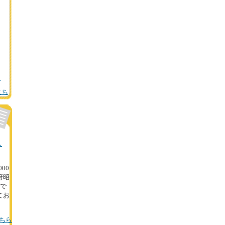
駅
こち
し
000
府昭
地で
てお
ちら