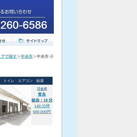
リアで探す
>
中央市
> 中央市 小
トイレ エアコン 給湯
貸倉庫
常永
徒歩：18 分
149.35坪
600,000円