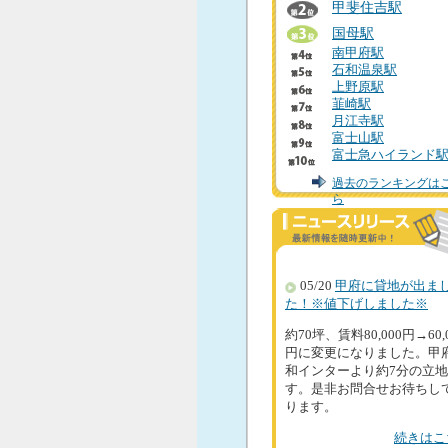
甲斐住吉駅
国母駅
南甲府駅
石和温泉駅
上野原駅
韮崎駅
月江寺駅
富士山駅
富士急ハイランド
過去のランキングは
ら
05/20
甲府に貸地が出ま
た！※値下げしました※
約70坪、賃料80,000円→60,
円に変更になりました。甲
和インターより約7分の立
す。是非お問合せお待ちし
ります。
続きはこ