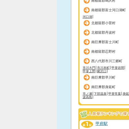
南都留郡鳴沢村
南都留郡富士河口湖町
河口湖
北都留郡小菅村
北都留郡丹波村
南巨摩郡富士川町
南都留郡忍野村
西八代郡市川三郷町
市川大門
市川本町
甲斐岩間
甲斐上野
鰍沢口
南巨摩郡早川町
南巨摩郡身延町
市ノ瀬
下部温泉
甲斐常葉
身延
波高島
甲府駅