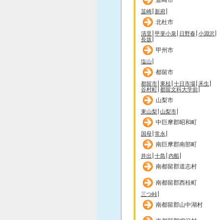
韮崎
新府
北杜市
清里
甲斐小泉
日野春
小淵沢
長坂
甲州市
塩山
都留市
都留市
東桂
十日市場
禾生
谷村町
都留文科大学前
山梨市
東山梨
山梨市
中巨摩郡昭和町
国母
常永
南巨摩郡南部町
井出
十島
内船
南都留郡道志村
南都留郡西桂町
三つ峠
南都留郡山中湖村