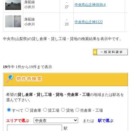
3
身延線
-
中央市山之神3630-4
小井川
27
3
身延線
-
中央市山之神1122
小井川
23
中央市(山梨県)の貸し倉庫・貸し工場・貸地の検索結果を表示中です。
19
件中 1件から19件まで表示
希望の
貸し倉庫・貸し工場・貸地・売倉庫・工場
の地域または駅名を
選んで下さい。
すべて
貸倉庫
貸工場
貸地
売倉庫・工場
エリアで選ぶ
または
駅で選ぶ
駅