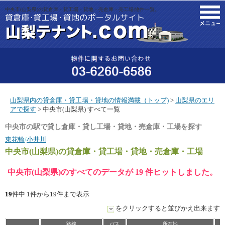
中央市(山梨県)の貸倉庫・貸工場・貸地・売倉庫・売工場|物件一覧。
M
山梨県内の貸倉庫・貸工場・貸地の情報満載（トップ)
>
山梨県のエリ
アで探す
> 中央市(山梨県) すべて一覧
中央市の駅で貸し倉庫・貸し工場・貸地・売倉庫・工場を探す
東花輪
/
小井川
中央市(山梨県)
の貸倉庫・貸工場・貸地・売倉庫・工場
中央市(山梨県)のすべてのデータが 19 件ヒットしました。
19
件中 1件から19件まで表示
をクリックすると並びかえ出来ます
路線
バス
所在地