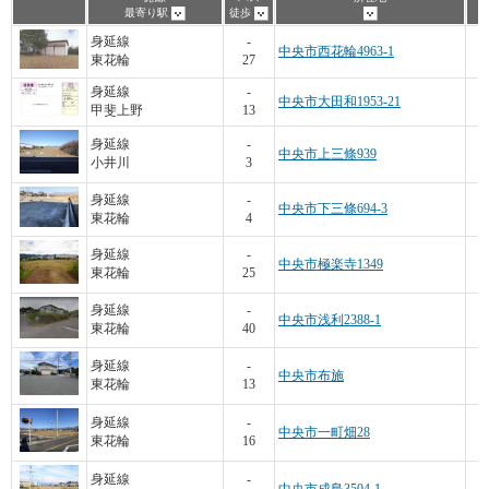
最寄り駅
徒歩
身延線
-
中央市西花輪4963-1
東花輪
27
身延線
-
中央市大田和1953-21
甲斐上野
13
身延線
-
中央市上三條939
小井川
3
3
身延線
-
中央市下三條694-3
東花輪
4
身延線
-
中央市極楽寺1349
東花輪
25
身延線
-
中央市浅利2388-1
東花輪
40
身延線
-
中央市布施
東花輪
13
身延線
-
中央市一町畑28
東花輪
16
身延線
-