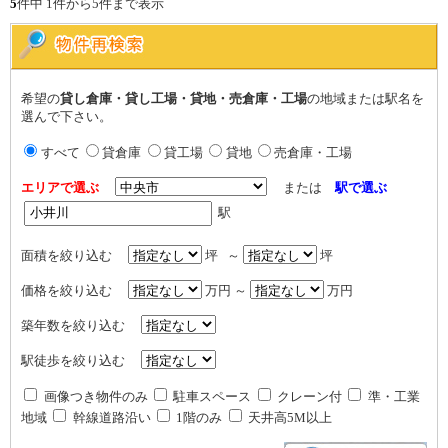
5
件中 1件から5件まで表示
希望の
貸し倉庫・貸し工場・貸地・売倉庫・工場
の地域または駅名を
選んで下さい。
すべて
貸倉庫
貸工場
貸地
売倉庫・工場
エリアで選ぶ
または
駅で選ぶ
駅
面積を絞り込む
坪 ～
坪
価格を絞り込む
万円 ～
万円
築年数を絞り込む
駅徒歩を絞り込む
画像つき物件のみ
駐車スペース
クレーン付
準・工業
地域
幹線道路沿い
1階のみ
天井高5M以上