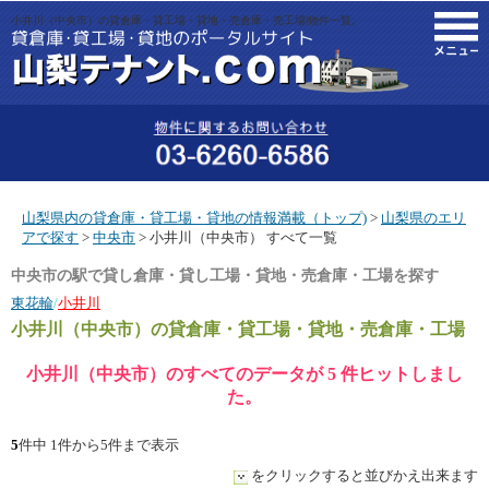
小井川（中央市）の貸倉庫・貸工場・貸地・売倉庫・売工場|物件一覧。
M
山梨県内の貸倉庫・貸工場・貸地の情報満載（トップ)
>
山梨県のエリ
アで探す
>
中央市
> 小井川（中央市） すべて一覧
中央市の駅で貸し倉庫・貸し工場・貸地・売倉庫・工場を探す
東花輪
/
小井川
小井川（中央市）
の貸倉庫・貸工場・貸地・売倉庫・工場
小井川（中央市）のすべてのデータが 5 件ヒットしまし
た。
5
件中 1件から5件まで表示
をクリックすると並びかえ出来ます