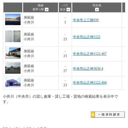
路線
バス
所在地
最寄り駅
徒歩
身延線
-
中央市上三條939
小井川
3
3
身延線
-
中央市山之神1122
小井川
23
身延線
-
中央市山之神1122-467
小井川
23
3
身延線
-
中央市山之神3630-4
小井川
27
身延線
-
中央市山之神1122-494
小井川
23
小井川（中央市）の貸し倉庫・貸し工場・貸地の検索結果を表示中で
す。